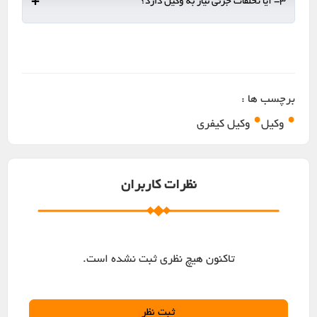
+
3- آیا تخلفات جزئی نیاز به وکیل دارد؟
این چنینی ضروری است، جایی که تخصص حقوقی برای دفاع یا
مذاکره ضروری است.
در حالی که اجباری نیست، مشاوره با وکیل برای هر اتهام کیفری جهت
اطمینان از رفتار عادلانه، درک حقوق قانونی و کشف دفاع های بالقوه
توصیه می شود.
برچسب ها :
•
•
وکیل
وکیل کیفری
نظرات کاربران
تاکنون هیچ نظری ثبت نشده است.