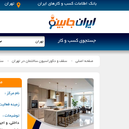
بانک اطلاعات کسب و کارهای ایران
تهران
جستجوی کسب و کار
صفحه اصلی
سقف و دکوراسیون ساختمان در تهران
سق
>
>
اراک
م
اهواز
نام مرکز :
زمینه فعالیت
پردیس
توضیحات :
خمین
داخلی، و اج