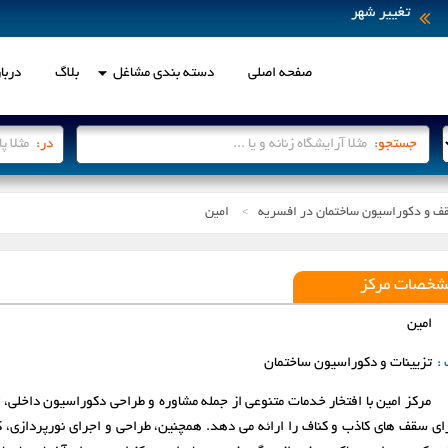
تغییر شهر
صفحه اصلی
دسته بندی مشاغل
بلاگ
دربار
انتخاب شهر
جستجو:
در:
ف و دکوراسیون ساختمان در افسریه
امین
لطفاً جهت انتخاب ، بر روی شهر مو
>
اردبیل
ارومیه
شخصات مرکز
بابل
بجنورد
امین
 :
تزیینات و دکوراسیون ساختمان
پرند
تبریز
مرکز امین با افتخار خدمات متنوعی از جمله مشاوره و طراحی دکوراسیون داخلی، 
رباط کریم
رشت
رای سقف های کاذب و کناف را ارائه می دهد. همچنین، طراحی و اجرای نورپردازی