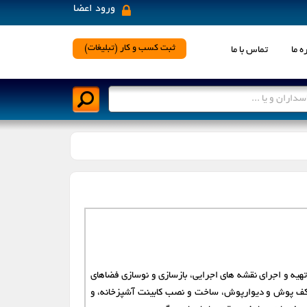
ورود اعضا
×
ثبت کسب و کار (تبلیغات)
ه ما
تماس با ما
رد نظر کلیک نمایید
اسلامشهر
اصفهان
بندرعباس
پاکدشت
تربت حیدریه
تهران
تهیه و اجرای نقشه های اجرایی، بازسازی و نوسازی فضاهای
زنجان
ساری
، کف پوش و دیوارپوش، ساخت و نصب کابینت آشپزخانه، و