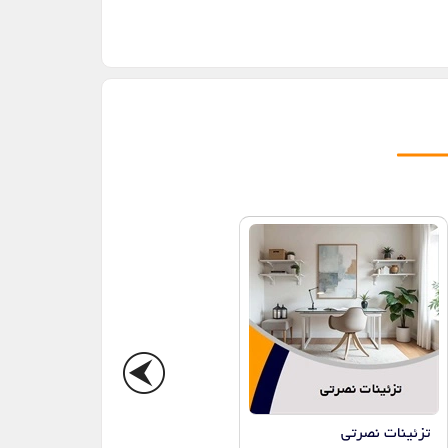
تزئینات نصرتی
دکوراسیون پارک