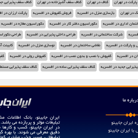
ارکت در تهران
کناف در تهران
کناف سقف آشپزخانه در تهران
کناف سقف پذیرایی جد
ک در تهران
بازسازی منزل در افسریه
فروش کفپوش در افسریه
پارکت ارزان در ا
تمان اداری در افسریه
دکوراسیون دفتر کار در افسریه
دکوراسیون مغازه در افسریه
فسریه
شرکت ساختمانی در افسریه
طراحی داخلی پذیرایی در افسریه
طراحی دکوراس
و پارکت در افسریه
نقاشی ساختمان در افسریه
نوسازی منزل در افسریه
کابینت آ
ن در افسریه
کفپوش با نصب و بدون نصب در افسریه
کفپوش رولی در افسریه
کفپ
ذیرایی جدید در افسریه
کناف سقف پذیرایی ساده در افسریه
کناف سقف پذیرایی مستطی
رباره ما
ایران جابینو، بانک اطلاعات مش
تبلیغات مؤثر و پربازده می باشد.
ه ایران جابینو
در ایران جابینو، کسب و کارها
با ایران جابینو
دقیق معرفی می شوند. با بهره گی
تبلیغاتی، مسیر جذب مشتری کوت