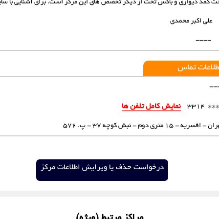
 کمد دیواری و باکس تخت از دیگر تخصص های این مرکز است. برای آشنایی با سایر 
شهرک اندیشه
شهرکرد
علی اکبر محمدی
قزوین
قم
----
لواسان
مشهد
طلاعات تماس
--
کرمان
یزد
***
نمایش کامل تلفن ها
3314
 - افسریه - 15 متری دوم - نبش کوچه 37 - پ. 576
درخواست حذف یا ویرایش اطلاعات مرکز
مراکز مرتبط (ویژه)