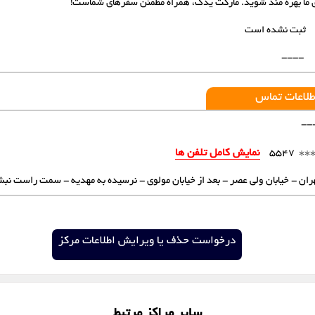
ی ما بهره مند شوید. مارکت یدک، همراه مطمئن سفرهای شماست!
شهرک اندیشه
شهرکرد
ثبت نشده است
قزوین
قم
----
لواسان
مشهد
طلاعات تماس
--
کرمان
یزد
***
نمایش کامل تلفن ها
5547
ران - خیابان ولی عصر - بعد از خیابان مولوی - نرسیده به مهدیه - سمت راست نبش
درخواست حذف یا ویرایش اطلاعات مرکز
سایر مراکز مرتبط