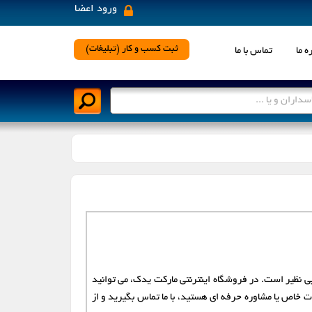
ورود اعضا
×
ثبت کسب و کار (تبلیغات)
ه ما
تماس با ما
رد نظر کلیک نمایید
اسلامشهر
اصفهان
بندرعباس
پاکدشت
تربت حیدریه
تهران
ی نظیر است. در فروشگاه اینترنتی مارکت یدک، می توانید
زنجان
ساری
عات خاص یا مشاوره حرفه ای هستید، با ما تماس بگیرید و از