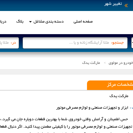
تغییر شهر
صفحه اصلی
دسته بندی مشاغل
بلاگ
دربار
انتخاب شهر
جستجو:
در:
خودرو در مولوی
مارکت یدک
لطفاً جهت انتخاب ، بر روی شهر مو
>
اردبیل
ارومیه
شخصات مرکز
بابل
بجنورد
مارکت یدک
 :
ابزار و تجهیزات صنعتی و لوازم مصرفی موتور
پرند
تبریز
حس اطمینان و آرامش وقتی خودروی شما با بهترین قطعات دوباره جان می گیرد، ب
رباط کریم
رشت
و تجهیزات صنعتی و لوازم مصرفی موتور را با کیفیتی مطمئن پیدا کنید. اگر دنبال قط