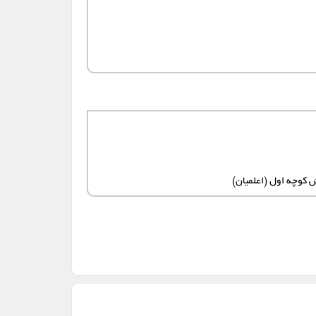
شهریار
شیراز
گرگان
گرمدره
نیشابور
ورامین
 کوچه اول (اعلمیان)