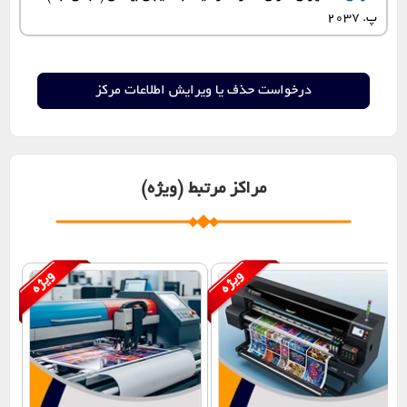
پ. 2037
مراکز مرتبط (ویژه)