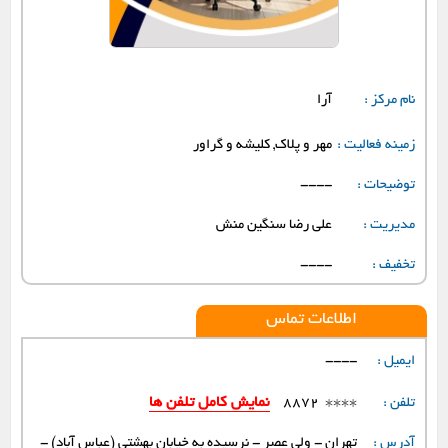
نام مرکز :
آرا
زمینه فعالیت :
مهر و پلاک, کلیشه و گراور
توضیحات :
----
مدیریت :
علی رضا سنگین منش
تخفیف :
----
اطلاعات تماس
ایمیل :
----
****
نمایش کامل تلفن ها
تلفن :
8872
آدرس :
تهران - ولی عصر - نرسیده به خیابان بهشتی (عباس آباد) -