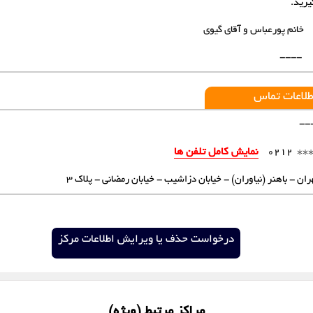
یرید.
شهرک اندیشه
شهرکرد
خانم پورعباس و آقای گیوی
قزوین
قم
----
لواسان
مشهد
طلاعات تماس
--
کرمان
یزد
***
نمایش کامل تلفن ها
0212
ران - باهنر (نیاوران) - خیابان دزاشیب - خیابان رمضانی - پلاک 3
درخواست حذف یا ویرایش اطلاعات مرکز
مراکز مرتبط (ویژه)