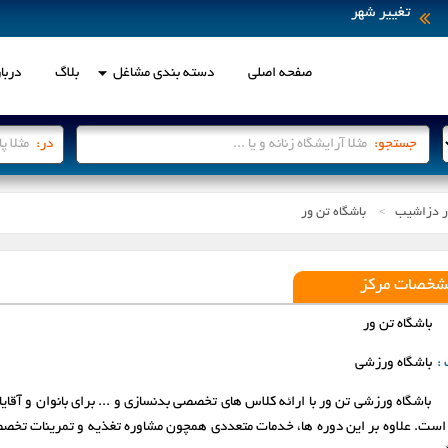
تغییر شهر
صفحه اصلی
دسته بندی مشاغل
بلاگ
دربار
انتخاب شهر
جستجو:
در:
ر دزاشیب
باشگاه تن ور
لطفاً جهت انتخاب ، بر روی شهر مو
>
اردبیل
ارومیه
شخصات مرکز
بابل
بجنورد
باشگاه تن ور
 :
باشگاه ورزشی
پرند
تبریز
باشگاه ورزشی تن ور با ارائه کلاس های تخصصی بدنسازی و ... برای بانوان و آقای
رباط کریم
رشت
ست. علاوه بر این دوره ها، خدمات متعددی همچون مشاوره تغذیه و تمرینات تخصصی 