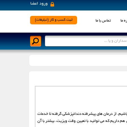
ورود اعضا
×
ثبت کسب و کار (تبلیغات)
ه ما
تماس با ما
رد نظر کلیک نمایید
اسلامشهر
اصفهان
بندرعباس
پاکدشت
تربت حیدریه
تهران
ن باشیم. از درمان های پیشرفته دندانپزشکی گرفته تا خدمات
زنجان
ساری
هم داریم که می توانید با تعیین وقت ویزیت، بیشتر با آن