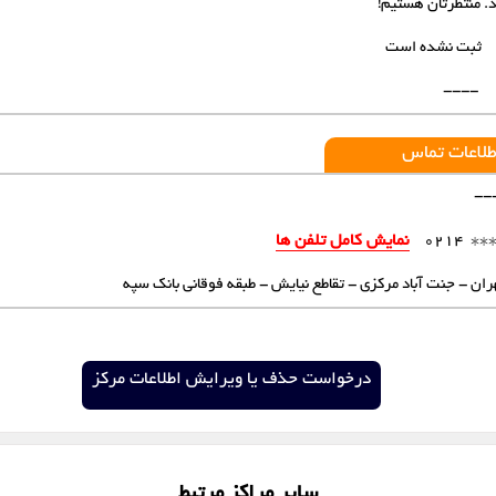
. منتظرتان هستیم!
شهرک اندیشه
شهرکرد
ثبت نشده است
قزوین
قم
----
لواسان
مشهد
طلاعات تماس
--
کرمان
یزد
***
نمایش کامل تلفن ها
0214
ران - جنت آباد مرکزی - تقاطع نیایش - طبقه فوقانی بانک سپه
درخواست حذف یا ویرایش اطلاعات مرکز
سایر مراکز مرتبط