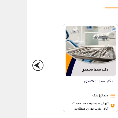
دکتر سیما معتمدی
دکتر وجیهه نوری
دندانپزشک
دندانپزشک
تهران - محدوده محله جنت
تهران - محدوده محله شهرک
آباد- غرب تهران منطقه 5
اکباتان- غرب تهران منطقه 5