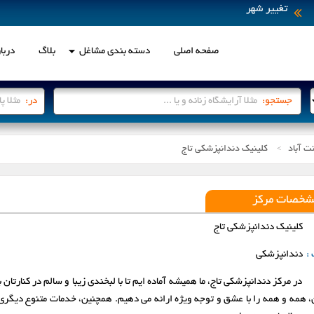
تغییر شهر
صفحه اصلی
دسته بندی مشاغل
بلاگ
دربار
انتخاب شهر
جستجو:
در:
ت آباد
کلینیک دندانپزشکی تاج
لطفاً جهت انتخاب ، بر روی شهر مو
>
اردبیل
ارومیه
شخصات مرکز
بابل
بجنورد
کلینیک دندانپزشکی تاج
 :
دندانپزشکی
پرند
تبریز
در مرکز دندانپزشکی تاج، ما همیشه آماده ایم تا با لبخندی زیبا و سالم در کنارتا
رباط کریم
رشت
، همه و همه را با عشق و توجه ویژه ارائه می دهیم. همچنین، خدمات متنوع دیگری 